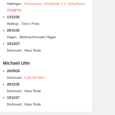
Hattingen
,
Forstmanns / ArteMedis e.V. Kulturforum
TICKETS
13/11/26
Waltrop
,
Tom´s Pinte
28/11/26
Hagen
,
Weihnachtsmarkt Hagen
10/12/27
Dortmund
,
Haus Rode
Michael Ulm
26/09/26
Dortmund
,
Café Alt-Wien
20/11/26
Dortmund
,
Haus Rode
19/11/27
Dortmund
,
Haus Rode