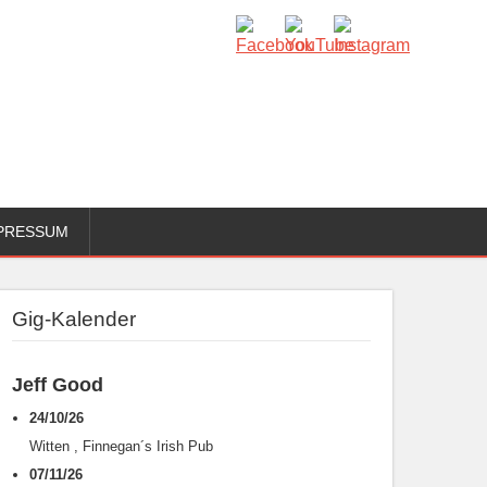
PRESSUM
Gig-Kalender
Jeff Good
24/10/26
Witten
,
Finnegan´s Irish Pub
07/11/26