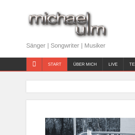
Sänger | Songwriter | Musiker
START
ÜBER MICH
LIVE
TE