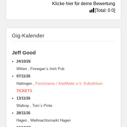
Klicke hier für deine Bewertung
[Total:
0
0
]
Gig-Kalender
Jeff Good
24/10/26
Witten
,
Finnegan´s Irish Pub
07/11/26
Hattingen
,
Forstmanns / ArteMedis e.V. Kulturforum
TICKETS
13/11/26
Waltrop
,
Tom´s Pinte
28/11/26
Hagen
,
Weihnachtsmarkt Hagen