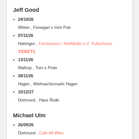
Jeff Good
24/10/26
Witten
,
Finnegan´s Irish Pub
07/11/26
Hattingen
,
Forstmanns / ArteMedis e.V. Kulturforum
TICKETS
13/11/26
Waltrop
,
Tom´s Pinte
28/11/26
Hagen
,
Weihnachtsmarkt Hagen
10/12/27
Dortmund
,
Haus Rode
Michael Ulm
26/09/26
Dortmund
,
Café Alt-Wien