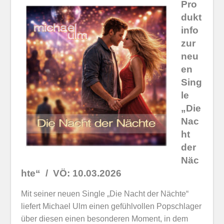
Pro
dukt
info
zur
neu
en
Sing
le
„Die
Nac
ht
der
Näc
hte“ / VÖ: 10.03.2026
Mit seiner neuen Single „Die Nacht der Nächte“
liefert Michael Ulm einen gefühlvollen Popschlager
über diesen einen besonderen Moment, in dem