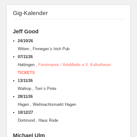
Gig-Kalender
Jeff Good
24/10/26
Witten
,
Finnegan´s Irish Pub
07/11/26
Hattingen
,
Forstmanns / ArteMedis e.V. Kulturforum
TICKETS
13/11/26
Waltrop
,
Tom´s Pinte
28/11/26
Hagen
,
Weihnachtsmarkt Hagen
10/12/27
Dortmund
,
Haus Rode
Michael Ulm